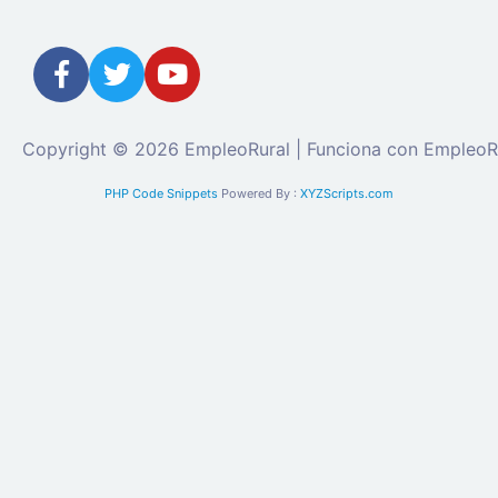
Copyright © 2026 EmpleoRural | Funciona con EmpleoR
PHP Code Snippets
Powered By :
XYZScripts.com
Se requiere inicio de sesión de 'candidato' para
solicitar este trabajo.
Click aquí para
cerrar sesión
E
intenta de nuevo
Ingrese a su cuenta
Dirección de correo electrónico: