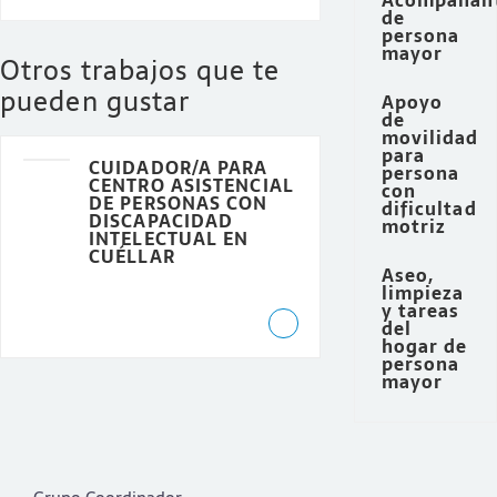
Acompañan
de
persona
mayor
Otros trabajos que te
pueden gustar
Apoyo
de
movilidad
para
CUIDADOR/A PARA
persona
CENTRO ASISTENCIAL
con
DE PERSONAS CON
dificultad
DISCAPACIDAD
motriz
INTELECTUAL EN
CUÉLLAR
Aseo,
limpieza
y tareas
del
hogar de
persona
mayor