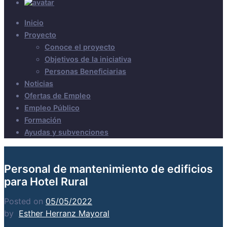
Inicio
Proyecto
Conoce el proyecto
Objetivos de la iniciativa
Personas Beneficiarias
Noticias
Ofertas de Empleo
Empleo Público
Formación
Ayudas y subvenciones
Personal de mantenimiento de edificios
para Hotel Rural
Posted on
05/05/2022
by
Esther Herranz Mayoral