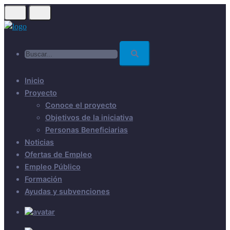
Skip
to
main
Buscar...
content
Inicio
Proyecto
Conoce el proyecto
Objetivos de la iniciativa
Personas Beneficiarias
Noticias
Ofertas de Empleo
Empleo Público
Formación
Ayudas y subvenciones