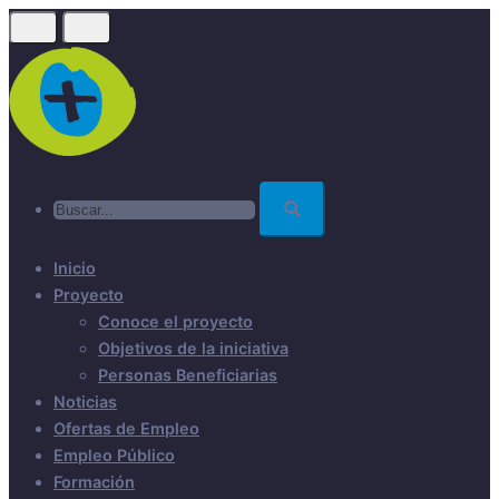
Skip
to
main
content
Buscar...
Inicio
Proyecto
Conoce el proyecto
Objetivos de la iniciativa
Personas Beneficiarias
Noticias
Ofertas de Empleo
Empleo Público
Formación