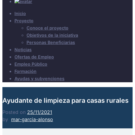
Inicio
Proyecto
Conoce el proyecto
Objetivos de la iniciativa
Personas Beneficiarias
Noticias
Ofertas de Empleo
Empleo Público
Formación
Ayudas y subvenciones
Ayudante de limpieza para casas rurales
Posted on
25/11/2021
by
mar-garcia-alonso