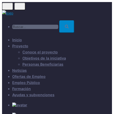
Skip
to
main
Buscar...
content
Inicio
Proyecto
Conoce el proyecto
Objetivos de la iniciativa
Personas Beneficiarias
Noticias
Ofertas de Empleo
Empleo Público
Formación
Ayudas y subvenciones