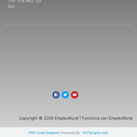
Tlfn: +34 983 725
000
Copyright © 2026 EmpleoRural | Funciona con EmpleoRural
PHP Code Snippets
Powered By :
XYZScripts.com