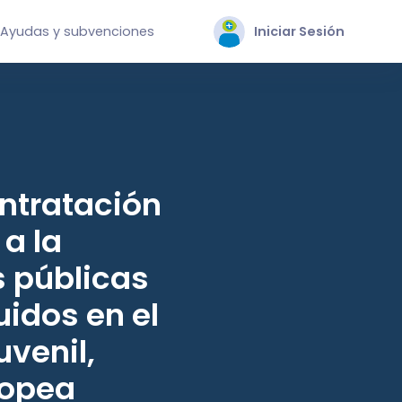
Ayudas y subvenciones
Iniciar Sesión
ontratación
a la
s públicas
uidos en el
venil,
ropea