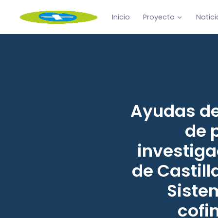
Inicio
Proyecto
Notici
Ayudas des
de 
investiga
de Castill
Siste
cofi