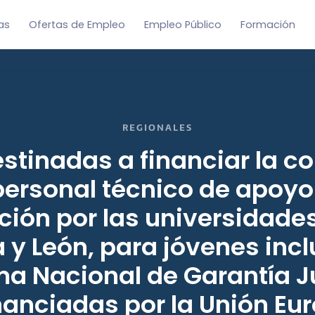
as
Ofertas de Empleo
Empleo Público
Formación
REGIONALES
tinadas a financiar la c
personal técnico de apoyo 
ción por las universidade
a y León, para jóvenes incl
ma Nacional de Garantía Ju
nanciadas por la Unión Eu