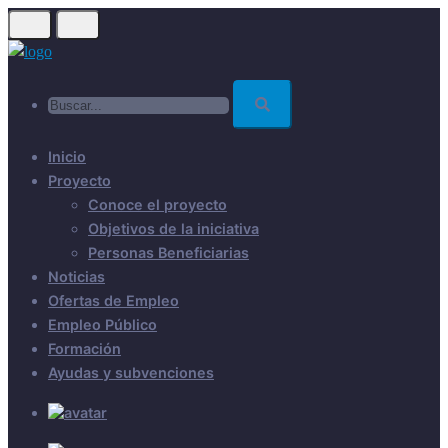
Skip
to
main
Buscar...
content
Inicio
Proyecto
Conoce el proyecto
Objetivos de la iniciativa
Personas Beneficiarias
Noticias
Ofertas de Empleo
Empleo Público
Formación
Ayudas y subvenciones