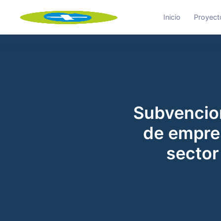
Inicio
Proyect
Subvencion
de empres
sector