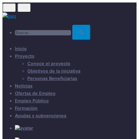
Skip
to
main
Buscar...
content
Inicio
Proyecto
Conoce el proyecto
Objetivos de la iniciativa
Personas Beneficiarias
Noticias
Ofertas de Empleo
Empleo Público
Formación
Ayudas y subvenciones