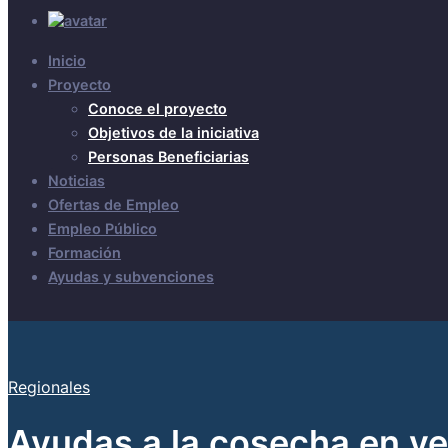
Inicio
Proyecto
Conoce el proyecto
Objetivos de la iniciativa
Personas Beneficiarias
Noticias
Ofertas de Empleo
Empleo Público
Formación
Ayudas y subvenciones
Regionales
Ayudas a la cosecha en ve