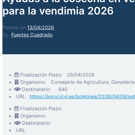
para la vendimia 2026
Posted on
13/04/2026
by
Fuentes Cuadrado
Finalización Plazo:
29/04/2026
Organismo:
Consejería de Agricultura, Ganadería 
Destinatario:
840
URL:
https://bocyl.jcyl.es/boletines/2026/04/09/
Finalización Plazo:
Organismo:
Destinatario:
URL: