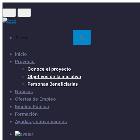
Skip
to
main
content
Buscar...
Inicio
Proyecto
Conoce el proyecto
Objetivos de la iniciativa
Personas Beneficiarias
Noticias
Ofertas de Empleo
Empleo Público
Formación
Ayudas y subvenciones