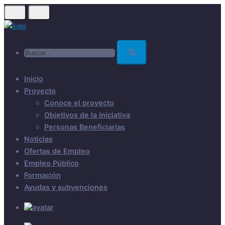
Skip
to
main
Buscar...
content
Inicio
Proyecto
Conoce el proyecto
Objetivos de la iniciativa
Personas Beneficiarias
Noticias
Ofertas de Empleo
Empleo Público
Formación
Ayudas y subvenciones