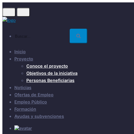
Skip
to
main
content
Buscar...
Inicio
Proyecto
Conoce el proyecto
Objetivos de la iniciativa
Personas Beneficiarias
Noticias
Ofertas de Empleo
Empleo Público
Formación
Ayudas y subvenciones