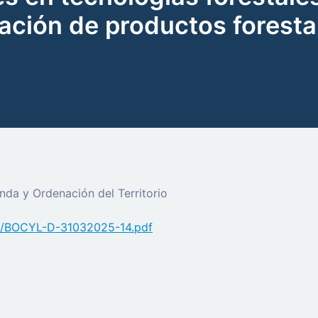
zación de productos foresta
da y Ordenación del Territorio
pdf/BOCYL-D-31032025-14.pdf