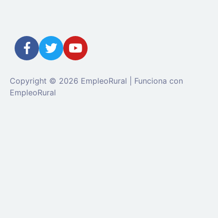
Copyright © 2026 EmpleoRural | Funciona con
EmpleoRural
Se requiere inicio de sesión de 'candidato' para solicitar
este trabajo.
Click aquí para
cerrar sesión
E intenta de
nuevo
Ingrese a su cuenta
Dirección de correo electrónico: