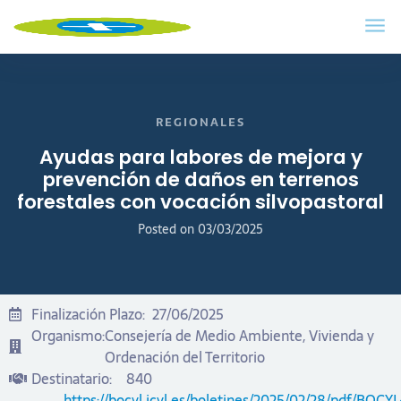
REGIONALES
Ayudas para labores de mejora y
prevención de daños en terrenos
forestales con vocación silvopastoral
Posted on
03/03/2025
Finalización Plazo:
27/06/2025
Organismo:
Consejería de Medio Ambiente, Vivienda y
Ordenación del Territorio
Destinatario:
840
https://bocyl.jcyl.es/boletines/2025/02/28/pdf/BOCYL