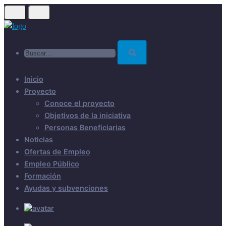
Skip
to
main
Buscar...
content
Inicio
Proyecto
Conoce el proyecto
Objetivos de la iniciativa
Personas Beneficiarias
Noticias
Ofertas de Empleo
Empleo Público
Formación
Ayudas y subvenciones