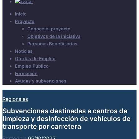
Inicio
Proyecto
Conoce el proyecto
Objetivos de la iniciativa
Personas Beneficiarias
Noticias
Ofertas de Empleo
Empleo Público
Formación
Ayudas y subvenciones
Regionales
Subvenciones destinadas a centros de
limpieza y desinfección de vehículos de
transporte por carretera
Posted on
05/10/2023