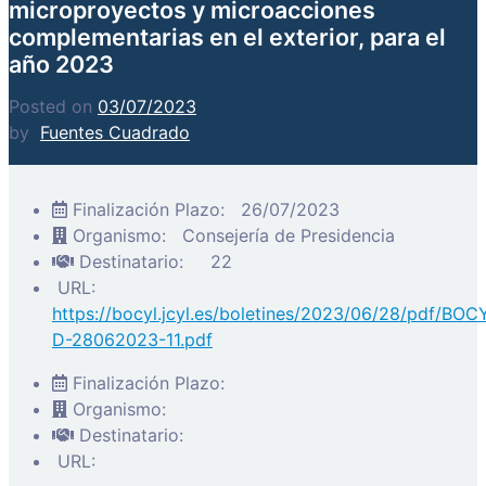
microproyectos y microacciones
complementarias en el exterior, para el
año 2023
Posted on
03/07/2023
by
Fuentes Cuadrado
Finalización Plazo:
26/07/2023
Organismo:
Consejería de Presidencia
Destinatario:
22
URL:
https://bocyl.jcyl.es/boletines/2023/06/28/pdf/BOC
D-28062023-11.pdf
Finalización Plazo:
Organismo:
Destinatario:
URL: