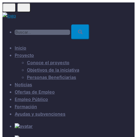
Skip
to
main
Buscar...
content
Inicio
Proyecto
Conoce el proyecto
Objetivos de la iniciativa
Personas Beneficiarias
Noticias
Ofertas de Empleo
Empleo Público
Formación
Ayudas y subvenciones