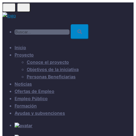
Skip
to
main
Buscar...
content
Inicio
Proyecto
Conoce el proyecto
Objetivos de la iniciativa
Personas Beneficiarias
Noticias
Ofertas de Empleo
Empleo Público
Formación
Ayudas y subvenciones