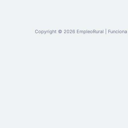
Copyright © 2026 EmpleoRural | Funciona
Se requiere inicio de sesión de 'candidato' para solicitar e
Ingrese a su cuenta
Dirección de correo electrónico:
Contraseña: