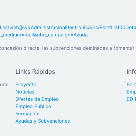
cyl.es/web/jcyl/AdministracionElectronica/es/Plantilla10
tm_medium=mail&utm_campaign=Ayuda
oncesión directa, las subvenciones destinadas a fomentar 
Links Rápidos
Inf
ural
Proyecto
Per
Noticias
Emp
Ofertas de Empleo
BD 
Empleo Público
Formación
Ayudas y Subvenciones