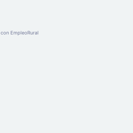
 con EmpleoRural
ste trabajo.
Click aquí para
cerrar sesión
E intenta de nuevo