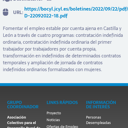
https://bocyl.jcyl.es/boletines/2022/09/22/pd
URL:
D-22092022-18.pdf
Fomentar el empleo estable por cuenta ajena en Castilla y
León a través de cuatro programas: contratación indefinida
ordinaria, contratación indefinida ordinaria del primer
trabajador por trabajadores por cuenta propia,
transformación en indefinidos de determinados contratos
temporales y ampliación de jornada de contratos
indefinidos ordinarios formalizados con mujeres.
GRUPO
LINKS RÁPIDOS
INFORMACIÓN
COORDINADOR
DE INTERÉS
Proyecto
Asociación
Personas
Noticias
Colectivo para el
Desempleadas
Ofertas de Empleo