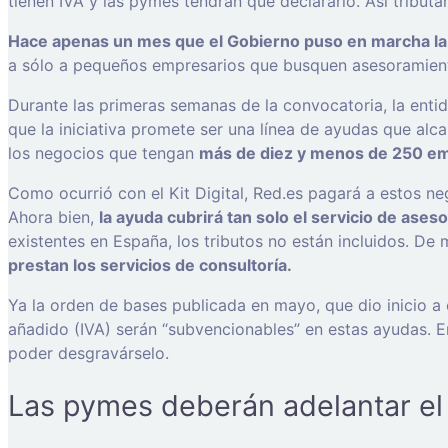
tienen IVA y las pymes tendrán que declararlo. Así tributa
Hace apenas un mes que el Gobierno puso en marcha la 
a sólo a pequeños empresarios que busquen asesoramiento e
Durante las primeras semanas de la convocatoria, la enti
que la iniciativa promete ser una línea de ayudas que a
los negocios que tengan
más de diez y menos de 250 e
Como ocurrió con el Kit Digital, Red.es pagará a estos n
Ahora bien,
la ayuda cubrirá tan solo el servicio de ase
existentes en España, los tributos no están incluidos. D
prestan los servicios de consultoría.
Ya la orden de bases publicada en mayo, que dio inicio a 
añadido (IVA) serán “subvencionables” en estas ayudas. En
poder desgravárselo.
Las pymes deberán adelantar el 