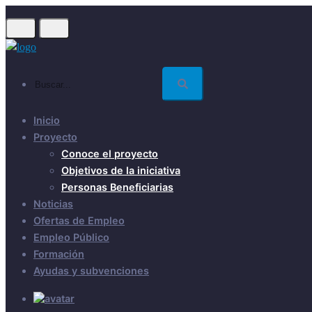
Skip
to
main
content
Buscar...
Inicio
Proyecto
Conoce el proyecto
Objetivos de la iniciativa
Personas Beneficiarias
Noticias
Ofertas de Empleo
Empleo Público
Formación
Ayudas y subvenciones