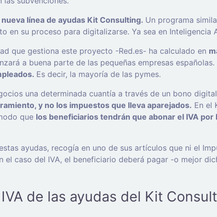
n las subvenciones.
nueva línea de ayudas Kit Consulting.
Un programa similar
n su proceso para digitalizarse. Ya sea en Inteligencia Art
dad que gestiona este proyecto -Red.es- ha calculado en
má
lcanzará a buena parte de las pequeñas empresas españolas
mpleados.
Es decir, la mayoría de las pymes.
egocios una determinada cuantía a través de un bono digita
soramiento, y no los impuestos que lleva aparejados.
En el 
e modo que
los beneficiarios tendrán que abonar el IVA por
estas ayudas, recogía en uno de sus artículos que ni el Im
 el caso del IVA, el beneficiario deberá pagar -o mejor dic
IVA de las ayudas del Kit Consult