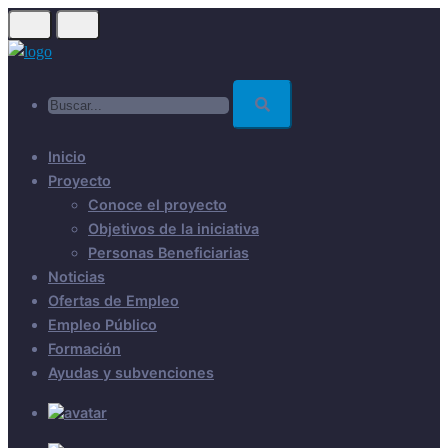
Skip
to
main
Buscar...
content
Inicio
Proyecto
Conoce el proyecto
Objetivos de la iniciativa
Personas Beneficiarias
Noticias
Ofertas de Empleo
Empleo Público
Formación
Ayudas y subvenciones