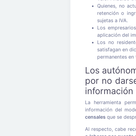
Quienes, no act
retención o ing
sujetas a IVA.
Los empresarios 
aplicación del im
Los no resident
satisfagan en dic
permanentes en t
Los autónom
por no darse
información
La herramienta permi
información del mod
censales
que se despr
Al respecto, cabe rec