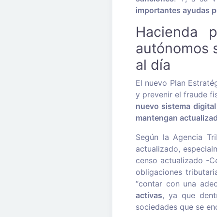
importantes ayudas po
Hacienda p
autónomos s
al día
El nuevo Plan Estraté
y prevenir el fraude f
nuevo sistema digita
mantengan actualizad
Según la Agencia Tri
actualizado, especial
censo actualizado -Ce
obligaciones tributar
“contar con una adec
activas
, ya que dentr
sociedades que se enc