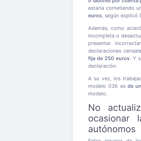
o labores por cuenta 
estaría cometiendo u
euros
, según explicó 
Además, como aclaró 
incompleta o desactua
presentar incorrect
declaraciones censale
fija de 250 euros
. Y 
declaración.
A su vez, los trabaj
modelo 036 es
de u
modelo.
No actuali
ocasionar 
autónomos
Entre algunos de lo