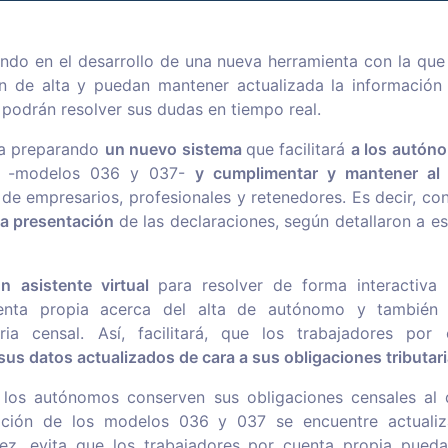
ndo en el desarrollo de una nueva herramienta con la que 
 de alta y puedan mantener actualizada la información 
podrán resolver sus dudas en tiempo real.
ra preparando
un nuevo sistema
que facilitará
a los autón
-modelos 036 y 037-
y cumplimentar y mantener al 
de empresarios, profesionales y retenedores. Es decir, c
la presentación
de las declaraciones, según detallaron a es
n asistente virtual
para resolver de forma interactiva
enta propia acerca del alta de autónomo y también 
ria censal. Así, facilitará, que los trabajadores por
us datos actualizados de cara a sus obligaciones tributar
 los autónomos conserven sus obligaciones censales al 
mación de los modelos 036 y 037 se encuentre actual
vez, evita que los trabajadores por cuenta propia pue