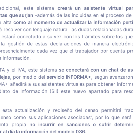
dicional, este sistema
creará un asistente virtual pa
ntas
que surjan
-además de las incluidas en el proceso de 
e alta
como al momento de actualizar la información pert
rá resolver con lenguaje natural las dudas relacionadas dur
y estará conectado a su vez con los trámites sobre los que 
o, la gestión de estas declaraciones de manera electrón
resencialmente cada vez que el trabajador por cuenta pro
a información.
A y el IVA, este sistema
se conectará con un chat de asi
ejas,
por medio del
servicio INFORMA+,
según avanzaron 
A+ añadirá a sus asistentes virtuales para obtener informa
diato de Información (SII) este nuevo apartado para re
 esta actualización y rediseño del censo permitirá “raci
censo como sus aplicaciones asociadas”, por lo que será 
uenta propia
no incurrir en sanciones o sufrir determ
r al día la información del modelo 036.