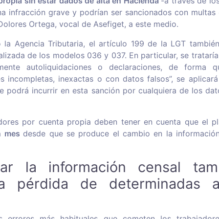
propia sin estar dados de alta en Hacienda
-a través de l
na infracción grave y podrían ser sancionados con multas
Dolores Ortega, vocal de Asefiget, a este medio.
la Agencia Tributaria, el artículo 199 de la LGT también
lizada de los modelos 036 y 037. En particular, se tratarí
amente autoliquidaciones o declaraciones, de forma q
s incompletas, inexactas o con datos falsos”, se aplicar
se podrá incurrir en esta sanción por cualquiera de los da
adores por cuenta propia deben tener en cuenta que el pl
n mes
desde que se produce el cambio en la información
zar la información censal ta
la pérdida de determinadas 
s errores más habituales que cometen los trabajador