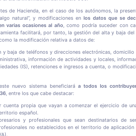
tes de Hacienda, en el caso de los autónomos, la present
lgo natural”, y modificaciones en
los datos que se dec
n varias ocasiones al año
, como podría suceder con ca
ramienta facilitará, por tanto, la gestión del alta y baja de
como la modificación relativa a datos de:
 y baja de teléfonos y direcciones electrónicas, domicilio f
inistrativa, información de actividades y locales, informa
edades (IS), retenciones e ingresos a cuenta, o modificac
este nuevo sistema beneficiará
a todos los contribuy
036
, entre los que cabe destacar:
r cuenta propia que vayan a comenzar el ejercicio de una
rritorio español.
esarios y profesionales que sean destinatarios de ser
ofesionales no establecidos en el territorio de aplicación
VA).