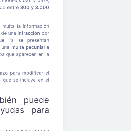
os modelos 036 y 037-,
 de
entre 300 y 3.000
 multa la información
a de una
infracción
por
ue, “si se presentan
á una
multa pecuniaria
tos que aparecen en la
azo para modificar el
 que se incluye en el
mbién puede
ayudas para
es por cuenta propia