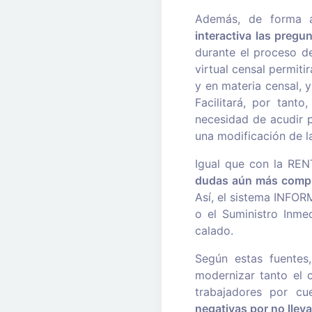
Además, de forma a
interactiva
las pregu
durante el proceso d
virtual censal permiti
y en materia censal, 
Facilitará, por tant
necesidad de acudir p
una modificación de l
Igual que con la RENT
dudas aún más compl
Así, el sistema INFORM
o el Suministro Inme
calado.
Según estas fuentes,
modernizar tanto el 
trabajadores por c
negativas por no lleva