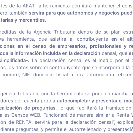
tes de la AEAT, la herramienta permitirá mantener el cen
 pero también
servirá para que autónomos y negocios pued
tarias y mercantiles
.
medidas de la Agencia Tributaria dentro de su plan estra
va herramienta, que asistirá al contribuyente
en el alt
ciones en el censo de empresarios, profesionales y r
oda la información incluida en la declaración
censal, que
s
mplificada-.
La declaración censal es el medio por el 
dos los datos sobre el contribuyente que se incorpora a la
nombre, NIF, domicilio fiscal u otra información referen
gencia Tributaria, con la herramienta se pone en marcha u
jadores por cuenta propia
autocompletar y presentar el mo
realización de preguntas
, lo que facilitará la tramitació
ema es Censos WEB. Funcionará de manera similar a Renta 
ión de RENTA, servirá para la declaración censal”, explica
iante preguntas, y permite el autorrellenado y presentaci