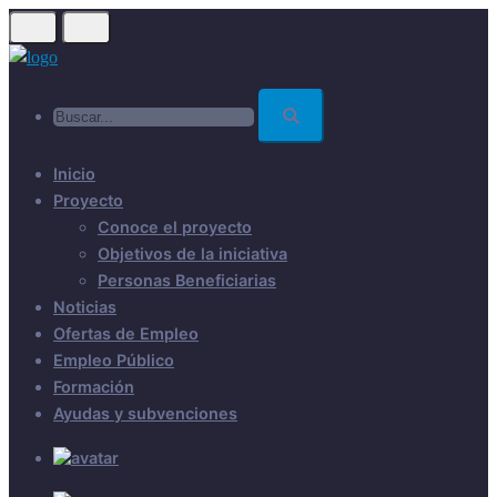
Skip
to
main
Buscar...
content
Inicio
Proyecto
Conoce el proyecto
Objetivos de la iniciativa
Personas Beneficiarias
Noticias
Ofertas de Empleo
Empleo Público
Formación
Ayudas y subvenciones