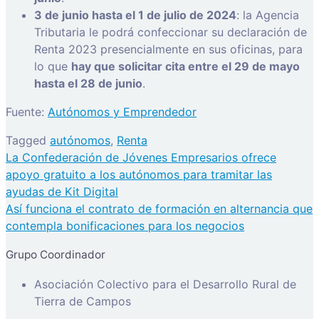
3 de junio hasta el 1 de julio de 2024
: la Agencia
Tributaria le podrá confeccionar su declaración de
Renta 2023 presencialmente en sus oficinas, para
lo que
hay que solicitar cita entre el 29 de mayo
hasta el 28 de junio
.
Fuente:
Autónomos y Emprendedor
Tagged
autónomos
,
Renta
Navegación
La Confederación de Jóvenes Empresarios ofrece
de
apoyo gratuito a los autónomos para tramitar las
entradas
ayudas de Kit Digital
Así funciona el contrato de formación en alternancia que
contempla bonificaciones para los negocios
Grupo Coordinador
Asociación Colectivo para el Desarrollo Rural de
Tierra de Campos