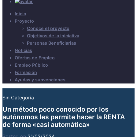
Inicio
Proyecto
Conoce el proyecto
Objetivos de la iniciativa
Personas Beneficiarias
Noticias
Ofertas de Empleo
Empleo Público
Formación
Ayudas y subvenciones
Sin Categoría
Un método poco conocido por los
autónomos les permite hacer la RENTA
de forma «casi automática»
Posted on
21/02/2024