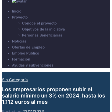
Inicio
Proyecto
Conoce el proyecto
Objetivos de la iniciativa
Personas Beneficiarias
Noticias
Ofertas de Empleo
Empleo Público
Formación
Ayudas y subvenciones
Sin Categoría
Los empresarios proponen subir el
salario mínimo un 3% en 2024, hasta los
1.112 euros al mes
Posted on
22/11/2023