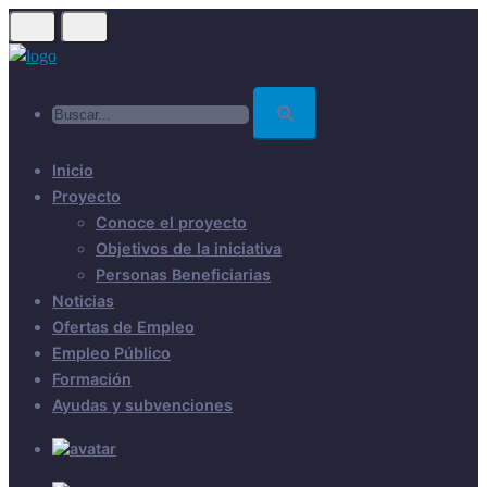
Skip
to
main
Buscar...
content
Inicio
Proyecto
Conoce el proyecto
Objetivos de la iniciativa
Personas Beneficiarias
Noticias
Ofertas de Empleo
Empleo Público
Formación
Ayudas y subvenciones