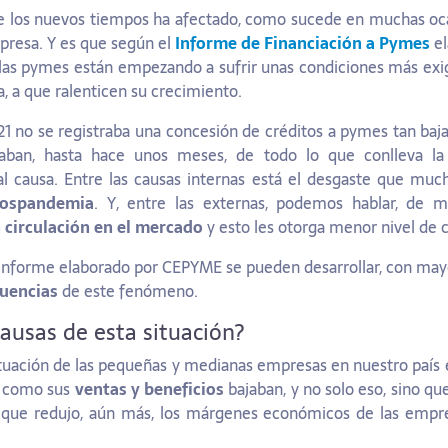
de los nuevos tiempos ha afectado, como sucede en muchas ocas
resa. Y es que según el
Informe de Financiación a Pymes
el
 las pymes están empezando a sufrir unas condiciones más exig
va, a que ralenticen su crecimiento.
21 no se registraba una concesión de créditos a pymes tan ba
blaban, hasta hace unos meses, de todo lo que conlleva l
al causa. Entre las causas internas está el desgaste que much
ospandemia
. Y, entre las externas, podemos hablar, de 
 circulación en el mercado
y esto les otorga menor nivel de c
l informe elaborado por CEPYME se pueden desarrollar, con ma
cuencias
de este fenómeno.
causas de esta situación?
ituación de las pequeñas y medianas empresas en nuestro país e
n como sus
ventas y beneficios
bajaban, y no solo eso, sino qu
que redujo, aún más, los márgenes económicos de las empres