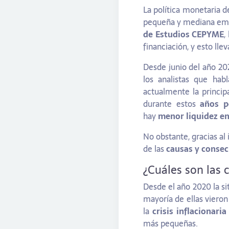
La política monetaria 
pequeña y mediana emp
de Estudios CEPYME
,
financiación, y esto lle
Desde junio del año 20
los analistas que ha
actualmente la princip
durante estos
años p
hay
menor liquidez en
No obstante, gracias a
de las
causas y conse
¿Cuáles son las 
Desde el año 2020 la s
mayoría de ellas viero
la
crisis inflacionaria
más pequeñas.