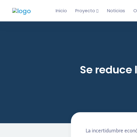
Inicio
Proyecto
Noticias
O
Se reduce 
La incertidumbre económ