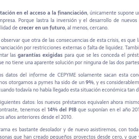
tación en el acceso a la financiación
, únicamente supone u
resa. Porque lastra la inversión y el desarrollo de nuevos 
bilidad de
crecer en un futuro
, al menos, cercano.
 observar que otra de las consecuencias de esta crisis, es que
anciación por restricciones externas o falta de liquidez. Tamb
ntar las
garantías exigidas
para que se les conceda el prést
e no tiene una aparente solución por ninguna de las dos partes
los datos del informe de CEPYME solamente sacan esta con
mos otorgamos a pymes ha sido de un
9%
, y es considerable
 cuando todavía no había llegado esta situación económica tan d
 siguientes datos: los nuevos préstamos equivalen ahora mismo
ontraste, tenemos el
14% del PIB
que suponían en el año 201
los años anteriores desde el 2010.
ama es bastante desolador y de nuevo asistiremos, con toda 
ersonas que han creado pequeños proyectos desde cero, y qu