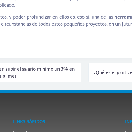
plicado.
os, y poder profundizar en ellos es, eso si, una de las
herrami
 circunstancias de todos estos pequeños proyectos, en un futu
n subir el salario mínimo un 3% en
¿Qué es el joint v
os al mes
LINKS RÁPIDOS
IN