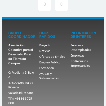
GRUPO
LINKS
INFORMACIÓN
COORDINADOR
RÁPIDOS
DE INTERÉS
Proyecto
Personas
Asociación
Desempleadas
Colectivo para el
Noticias
Desarrollo Rural
Empresas
Ofertas de Empleo
de Tierra de
BD Recursos
Empleo Público
Campos
Empresariales
Formación
C/ Mediana 5, Bajo
Ayudas y
A
Subvenciones
47800 Medina de
Rioseco
Valladolid (España)
Tlfn: +34 983 725
000