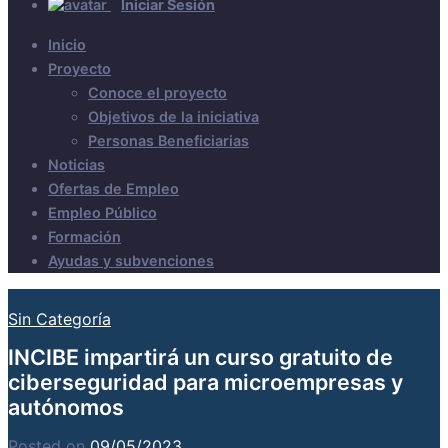
Iniciar Sesión
Inicio
Proyecto
Conoce el proyecto
Objetivos de la iniciativa
Personas Beneficiarias
Noticias
Ofertas de Empleo
Empleo Público
Formación
Ayudas y subvenciones
Sin Categoría
INCIBE impartirá un curso gratuito de
ciberseguridad para microempresas y
autónomos
Posted on
09/05/2023