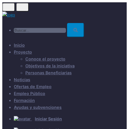
Skip
to
main
Buscar...
content
Inicio
Proyecto
Conoce el proyecto
Objetivos de la iniciativa
Personas Beneficiarias
Noticias
Ofertas de Empleo
Empleo Público
Formación
Ayudas y subvenciones
Iniciar Sesión