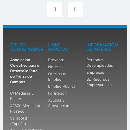
GRUPO
LINKS
INFORMACIÓN
COORDINADOR
RÁPIDOS
DE INTERÉS
Asociación
Proyecto
Personas
Colectivo para el
Desempleadas
Noticias
Desarrollo Rural
Empresas
Ofertas de
de Tierra de
Empleo
BD Recursos
Campos
Empresariales
Empleo Público
C/ Mediana 5,
Formación
Bajo A
Ayudas y
47800 Medina de
Subvenciones
Rioseco
Valladolid
(España)