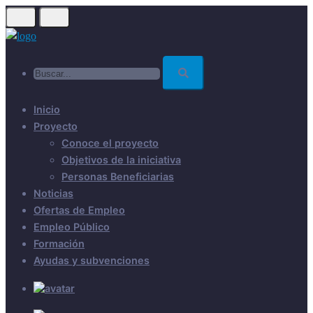
Skip
to
main
Buscar...
content
Inicio
Proyecto
Conoce el proyecto
Objetivos de la iniciativa
Personas Beneficiarias
Noticias
Ofertas de Empleo
Empleo Público
Formación
Ayudas y subvenciones