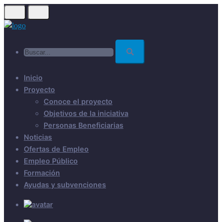
Skip
to
main
Buscar...
content
Inicio
Proyecto
Conoce el proyecto
Objetivos de la iniciativa
Personas Beneficiarias
Noticias
Ofertas de Empleo
Empleo Público
Formación
Ayudas y subvenciones