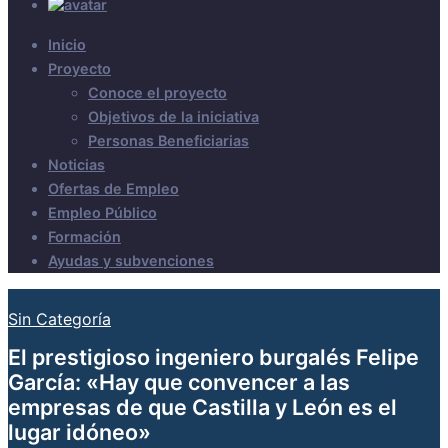
Inicio
Proyecto
Conoce el proyecto
Objetivos de la iniciativa
Personas Beneficiarias
Noticias
Ofertas de Empleo
Empleo Público
Formación
Ayudas y subvenciones
Sin Categoría
El prestigioso ingeniero burgalés Felipe
García: «Hay que convencer a las
empresas de que Castilla y León es el
lugar idóneo»