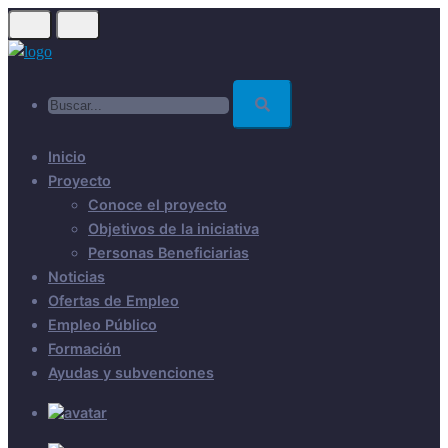
Skip
to
main
Buscar...
content
Inicio
Proyecto
Conoce el proyecto
Objetivos de la iniciativa
Personas Beneficiarias
Noticias
Ofertas de Empleo
Empleo Público
Formación
Ayudas y subvenciones