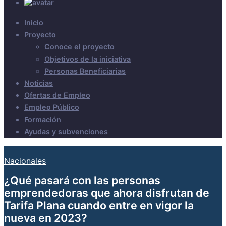
Inicio
Proyecto
Conoce el proyecto
Objetivos de la iniciativa
Personas Beneficiarias
Noticias
Ofertas de Empleo
Empleo Público
Formación
Ayudas y subvenciones
Nacionales
¿Qué pasará con las personas
emprendedoras que ahora disfrutan de
Tarifa Plana cuando entre en vigor la
nueva en 2023?