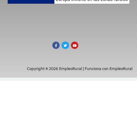
Copyright © 2026 EmpleoRural | Funciona con EmpleoRural