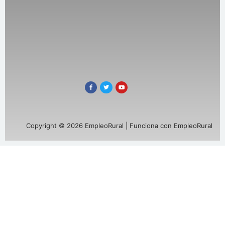
Copyright © 2026 EmpleoRural | Funciona con EmpleoRural