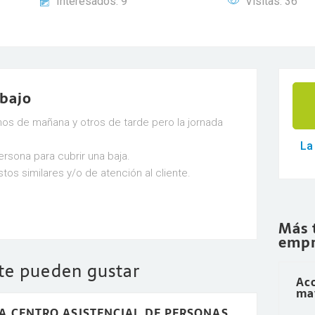
Interesados: 9
Visitas: 36
abajo
unos de mañana y otros de tarde pero la jornada
La
rsona para cubrir una baja.
tos similares y/o de atención al cliente.
Más 
empr
 te pueden gustar
Ac
ma
A CENTRO ASISTENCIAL DE PERSONAS