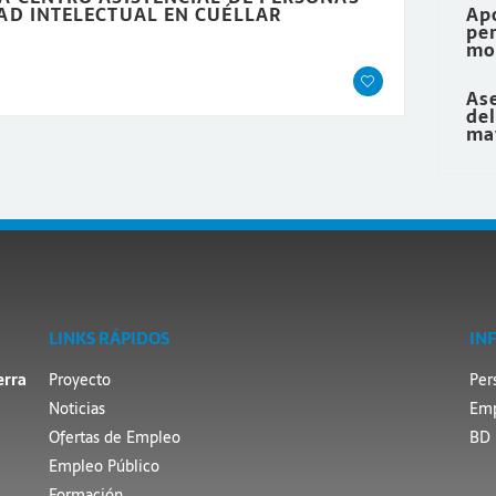
AD INTELECTUAL EN CUÉLLAR
Ap
per
mo
Ase
de
ma
LINKS RÁPIDOS
IN
erra
Proyecto
Per
Noticias
Emp
Ofertas de Empleo
BD 
Empleo Público
Formación