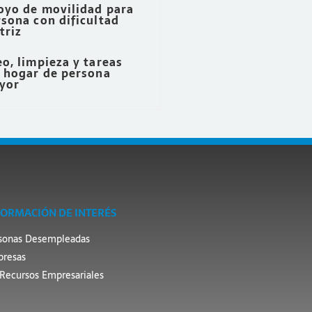
oyo de movilidad para
sona con dificultad
triz
o, limpieza y tareas
l hogar de persona
yor
FORMACIÓN DE INTERÉS
sonas Desempleadas
resas
Recursos Empresariales