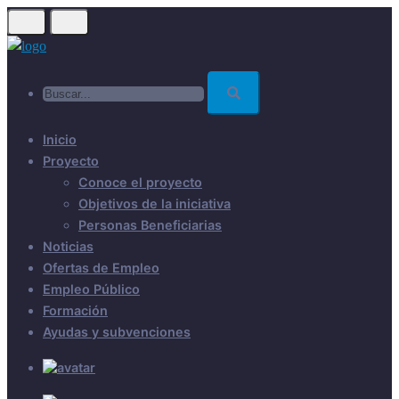
Skip
to
main
Buscar...
content
Inicio
Proyecto
Conoce el proyecto
Objetivos de la iniciativa
Personas Beneficiarias
Noticias
Ofertas de Empleo
Empleo Público
Formación
Ayudas y subvenciones