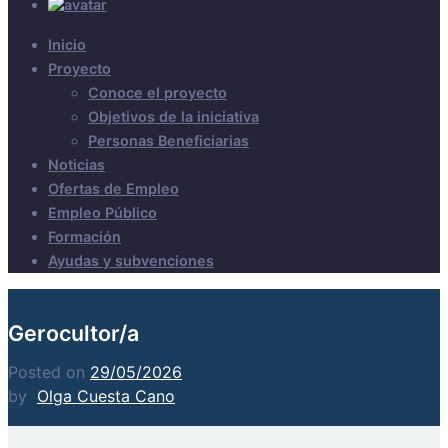
Inicio
Proyecto
Conoce el proyecto
Objetivos de la iniciativa
Personas Beneficiarias
Noticias
Ofertas de Empleo
Empleo Público
Formación
Ayudas y subvenciones
Gerocultor/a
Posted on
29/05/2026
by
Olga Cuesta Cano