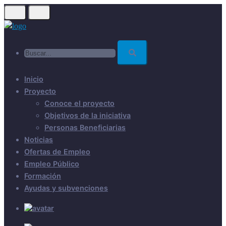
Skip
to
main
Buscar...
content
Inicio
Proyecto
Conoce el proyecto
Objetivos de la iniciativa
Personas Beneficiarias
Noticias
Ofertas de Empleo
Empleo Público
Formación
Ayudas y subvenciones