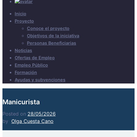
Inicio
Proyecto
Conoce el proyecto
Objetivos de la iniciativa
Personas Beneficiarias
Noticias
Ofertas de Empleo
Empleo Público
Formación
Ayudas y subvenciones
Manicurista
Posted on
28/05/2026
by
Olga Cuesta Cano