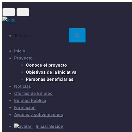
Skip
to
main
content
Buscar...
Inicio
Proyecto
Conoce el proyecto
Objetivos de la iniciativa
Personas Beneficiarias
Noticias
Ofertas de Empleo
Empleo Público
Formación
Ayudas y subvenciones
Iniciar Sesión