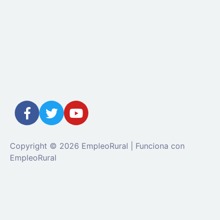
Copyright © 2026 EmpleoRural | Funciona con
EmpleoRural
Se requiere inicio de sesión de 'candidato' para
solicitar este trabajo.
Click aquí para
cerrar sesión
E