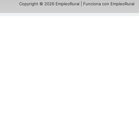
Copyright © 2026 EmpleoRural | Funciona con EmpleoRural