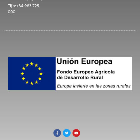
Tlfn: +34 983 725
000