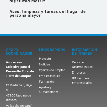
dificultad motriz
Aseo, limpieza y tareas del hogar de
persona mayor
GRUPO
LINKS RÁPIDOS
INFORMACIÓN
COORDINADOR
DE INTERÉS
Proyecto
Asociación
Personas
Noticias
Colectivo para el
Desempleadas
Ofertas de Empleo
Desarrollo Rural de
Empresas
Tierra de Campos
Empleo Público
BD Recursos
Formación
Empresariales
C/ Mediana 5, Bajo
Ayudas y
A
Subvenciones
47800 Medina de
Rioseco
Valladolid (España)