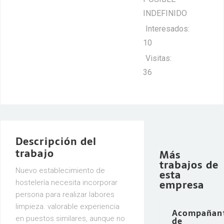
INDEFINIDO
Interesados:
10
Visitas:
36
Descripción del
trabajo
Más
trabajos de
Nuevo establecimiento de
esta
empresa
hostelería necesita incorporar
persona para realizar labores
limpieza. valorable experiencia
Acompañan
en puestos similares, aunque no
de