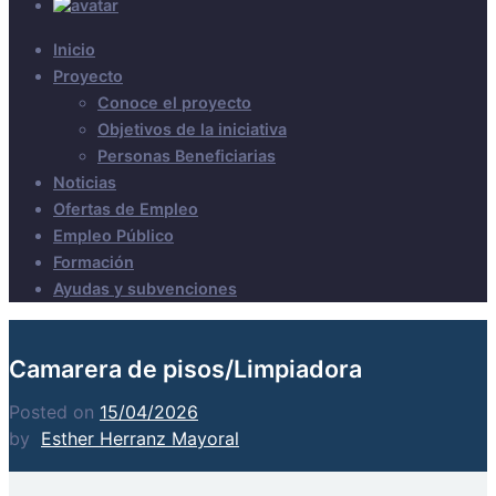
Inicio
Proyecto
Conoce el proyecto
Objetivos de la iniciativa
Personas Beneficiarias
Noticias
Ofertas de Empleo
Empleo Público
Formación
Ayudas y subvenciones
Camarera de pisos/Limpiadora
Posted on
15/04/2026
by
Esther Herranz Mayoral