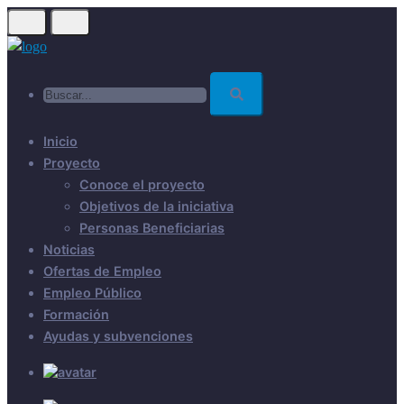
Skip
to
main
Buscar...
content
Inicio
Proyecto
Conoce el proyecto
Objetivos de la iniciativa
Personas Beneficiarias
Noticias
Ofertas de Empleo
Empleo Público
Formación
Ayudas y subvenciones