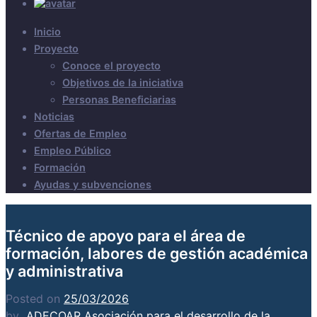
Inicio
Proyecto
Conoce el proyecto
Objetivos de la iniciativa
Personas Beneficiarias
Noticias
Ofertas de Empleo
Empleo Público
Formación
Ayudas y subvenciones
Técnico de apoyo para el área de
formación, labores de gestión académica
y administrativa
Posted on
25/03/2026
by
ADECOAR Asociación para el desarrollo de la