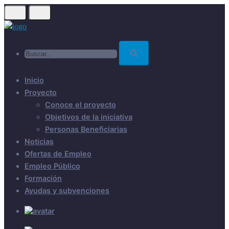
Skip
to
main
Buscar...
content
Inicio
Proyecto
Conoce el proyecto
Objetivos de la iniciativa
Personas Beneficiarias
Noticias
Ofertas de Empleo
Empleo Público
Formación
Ayudas y subvenciones