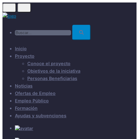
Skip
to
main
Buscar...
content
Inicio
Proyecto
Conoce el proyecto
Objetivos de la iniciativa
Personas Beneficiarias
Noticias
Ofertas de Empleo
Empleo Público
Formación
Ayudas y subvenciones