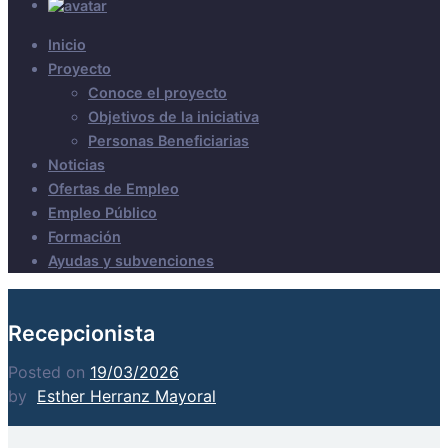
Inicio
Proyecto
Conoce el proyecto
Objetivos de la iniciativa
Personas Beneficiarias
Noticias
Ofertas de Empleo
Empleo Público
Formación
Ayudas y subvenciones
Recepcionista
Posted on
19/03/2026
by
Esther Herranz Mayoral