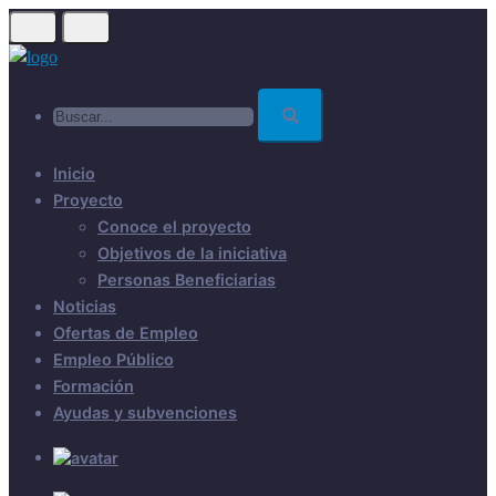
Skip
to
main
Buscar...
content
Inicio
Proyecto
Conoce el proyecto
Objetivos de la iniciativa
Personas Beneficiarias
Noticias
Ofertas de Empleo
Empleo Público
Formación
Ayudas y subvenciones