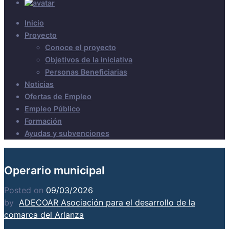
Inicio
Proyecto
Conoce el proyecto
Objetivos de la iniciativa
Personas Beneficiarias
Noticias
Ofertas de Empleo
Empleo Público
Formación
Ayudas y subvenciones
Operario municipal
Posted on
09/03/2026
by
ADECOAR Asociación para el desarrollo de la
comarca del Arlanza