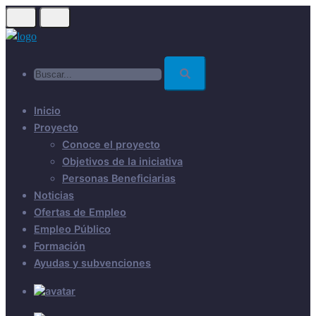
Skip
to
main
Buscar...
content
Inicio
Proyecto
Conoce el proyecto
Objetivos de la iniciativa
Personas Beneficiarias
Noticias
Ofertas de Empleo
Empleo Público
Formación
Ayudas y subvenciones