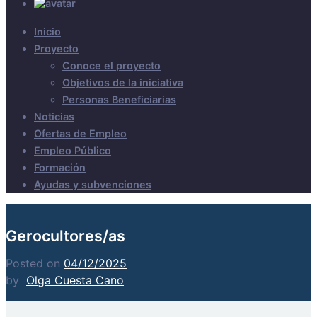
Inicio
Proyecto
Conoce el proyecto
Objetivos de la iniciativa
Personas Beneficiarias
Noticias
Ofertas de Empleo
Empleo Público
Formación
Ayudas y subvenciones
Gerocultores/as
Posted on
04/12/2025
by
Olga Cuesta Cano