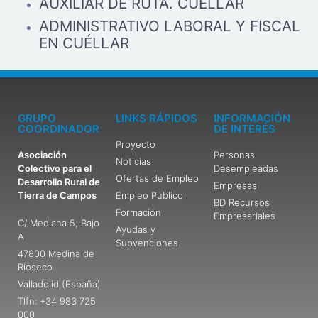
AUXILIAR DE RUTA. CUÉLLAR
ADMINISTRATIVO LABORAL Y FISCAL
EN CUÉLLAR
GRUPO
LINKS RÁPIDOS
INFORMACIÓN
COORDINADOR
DE INTERÉS
Proyecto
Asociación
Personas
Noticias
Colectivo para el
Desempleadas
Ofertas de Empleo
Desarrollo Rural de
Empresas
Tierra de Campos
Empleo Público
BD Recursos
Formación
Empresariales
C/ Mediana 5, Bajo
Ayudas y
A
Subvenciones
47800 Medina de
Rioseco
Valladolid (España)
Tlfn: +34 983 725
000