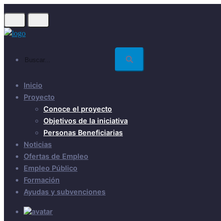
Skip
to
main
content
Buscar...
Inicio
Proyecto
Conoce el proyecto
Objetivos de la iniciativa
Personas Beneficiarias
Noticias
Ofertas de Empleo
Empleo Público
Formación
Ayudas y subvenciones