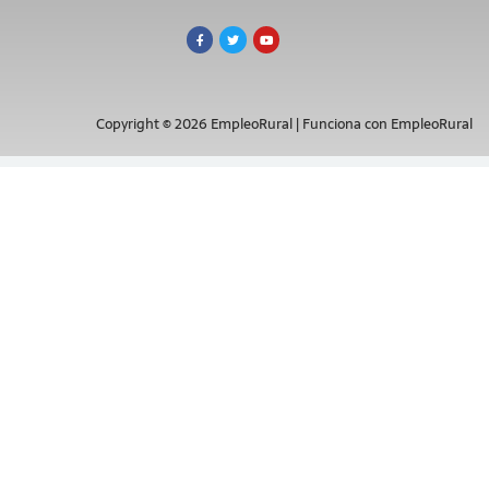
Copyright © 2026 EmpleoRural | Funciona con EmpleoRural