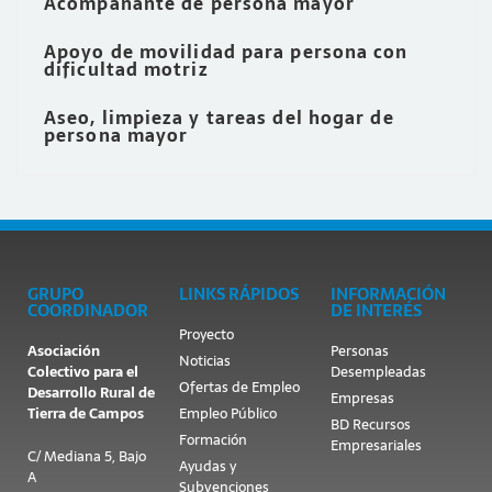
Acompañante de persona mayor
Apoyo de movilidad para persona con
dificultad motriz
Aseo, limpieza y tareas del hogar de
persona mayor
GRUPO
LINKS RÁPIDOS
INFORMACIÓN
COORDINADOR
DE INTERÉS
Proyecto
Asociación
Personas
Noticias
Colectivo para el
Desempleadas
Ofertas de Empleo
Desarrollo Rural de
Empresas
Tierra de Campos
Empleo Público
BD Recursos
Formación
Empresariales
C/ Mediana 5, Bajo
Ayudas y
A
Subvenciones